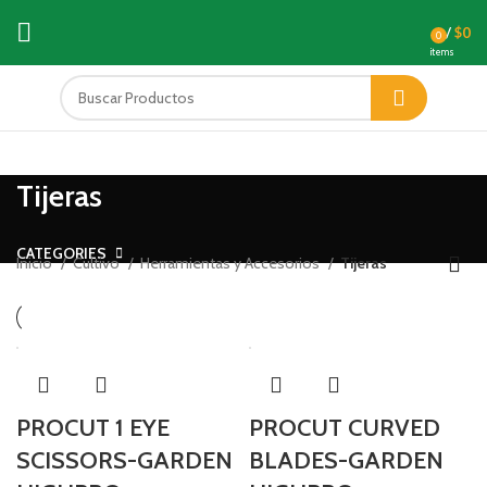
/
$
0
0
items
Tijeras
CATEGORIES
Inicio
Cultivo
Herramientas y Accesorios
Tijeras
PROCUT 1 EYE
PROCUT CURVED
SCISSORS-GARDEN
BLADES-GARDEN