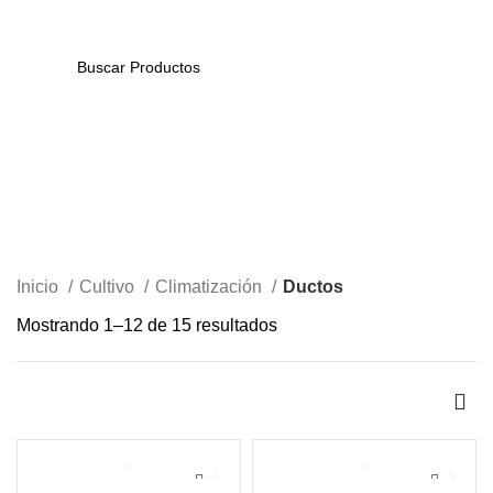
/
$
0
0
items
SEARCH
Ductos
CATEGORIES
Inicio
Cultivo
Climatización
Ductos
Mostrando 1–12 de 15 resultados