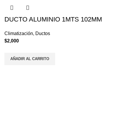
DUCTO ALUMINIO 1MTS 102MM
Climatización
,
Ductos
$
2,000
AÑADIR AL CARRITO
Envios a todo el País
En 48 horas
Atención al Cliente