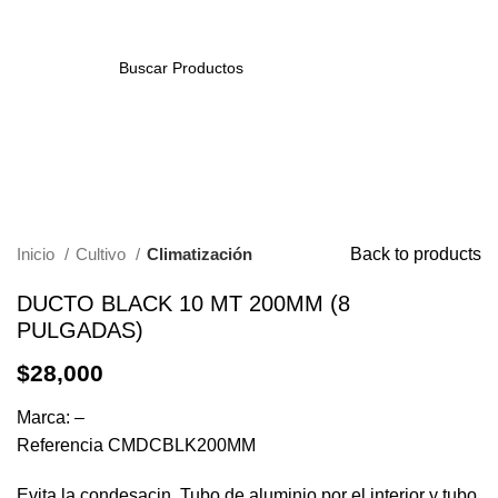
/
$
0
0
items
SEARCH
Click to enlarge
Inicio
Cultivo
Climatización
Back to products
DUCTO BLACK 10 MT 200MM (8
PULGADAS)
$
28,000
Marca: –
Referencia CMDCBLK200MM
Evita la condesacin. Tubo de aluminio por el interior y tubo