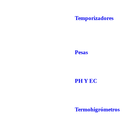
Temporizadores
Pesas
PH Y EC
Termohigrómetros