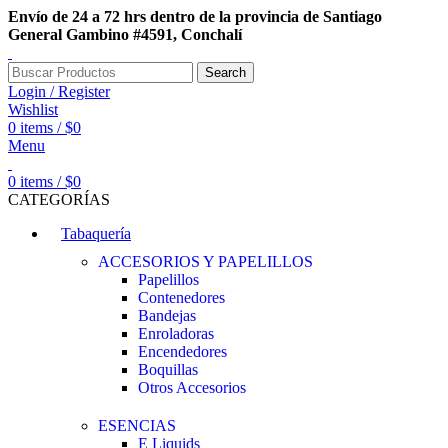
Envío de 24 a 72 hrs dentro de la provincia de Santiago
General Gambino #4591, Conchalí
Search
Login / Register
Wishlist
0
items
/
$
0
Menu
0
items
/
$
0
CATEGORÍAS
Tabaquería
ACCESORIOS Y PAPELILLOS
Papelillos
Contenedores
Bandejas
Enroladoras
Encendedores
Boquillas
Otros Accesorios
ESENCIAS
E Liquids