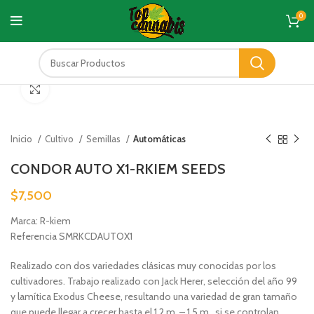
0
Click to enlarge
Inicio
Cultivo
Semillas
Automáticas
CONDOR AUTO X1-RKIEM SEEDS
$
7,500
Marca: R-kiem
Referencia SMRKCDAUTOX1
Realizado con dos variedades clásicas muy conocidas por los
cultivadores. Trabajo realizado con Jack Herer, selección del año 99
y lamítica Exodus Cheese, resultando una variedad de gran tamaño
que puede llegar a crecer hasta el 1,2 m. – 1,5 m., si se controlan