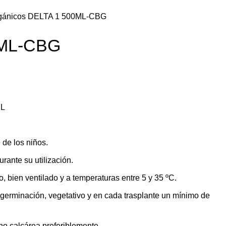
gánicos
DELTA 1 500ML-CBG
0ML-CBG
ML
 de los niños.
rante su utilización.
, bien ventilado y a temperaturas entre 5 y 35 ºC.
e germinación, vegetativo y en cada trasplante un mínimo de
 no calcárea preferiblemente.