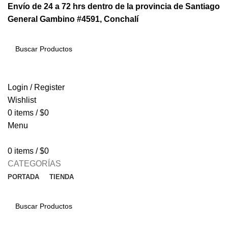
Envío de 24 a 72 hrs dentro de la provincia de Santiago
General Gambino #4591, Conchalí
SEARCH
Login / Register
Wishlist
0
items
/
$
0
Menu
0
items
/
$
0
CATEGORÍAS
PORTADA
TIENDA
SEARCH