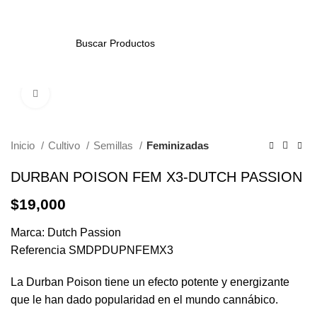
/
$
0
0
items
SEARCH
Click to enlarge
Inicio
Cultivo
Semillas
Feminizadas
DURBAN POISON FEM X3-DUTCH PASSION
$
19,000
Marca: Dutch Passion
Referencia SMDPDUPNFEMX3
La Durban Poison tiene un efecto potente y energizante
que le han dado popularidad en el mundo cannábico.