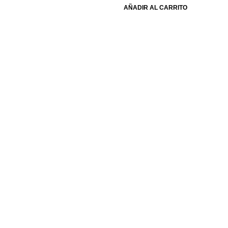
AÑADIR AL CARRITO
Envios a todo el País
En 48 horas
Atención al Cliente