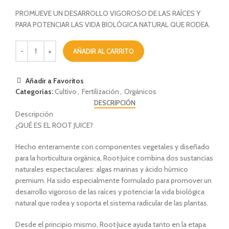
PROMUEVE UN DESARROLLO VIGOROSO DE LAS RAÍCES Y
PARA POTENCIAR LAS VIDA BIOLÓGICA NATURAL QUE RODEA.
AÑADIR AL CARRITO
Añadir a Favoritos
Categorías:
Cultivo
,
Fertilización
,
Orgánicos
DESCRIPCIÓN
Descripción
¿QUÉ ES EL ROOT JUICE?
Hecho enteramente con componentes vegetales y diseñado
para la horticultura orgánica, Root·Juice combina dos sustancias
naturales espectaculares: algas marinas y ácido húmico
premium. Ha sido especialmente formulado para promover un
desarrollo vigoroso de las raíces y potenciar la vida biológica
natural que rodea y soporta el sistema radicular de las plantas.
Desde el principio mismo, Root·Juice ayuda tanto en la etapa