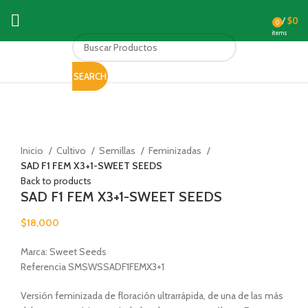
/
$
0
0
items
SEARCH
Click to enlarge
Inicio
Cultivo
Semillas
Feminizadas
SAD F1 FEM X3+1-SWEET SEEDS
Back to products
SAD F1 FEM X3+1-SWEET SEEDS
$
18,000
Marca: Sweet Seeds
Referencia SMSWSSADF1FEMX3+1
Versión feminizada de floración ultrarrápida, de una de las más