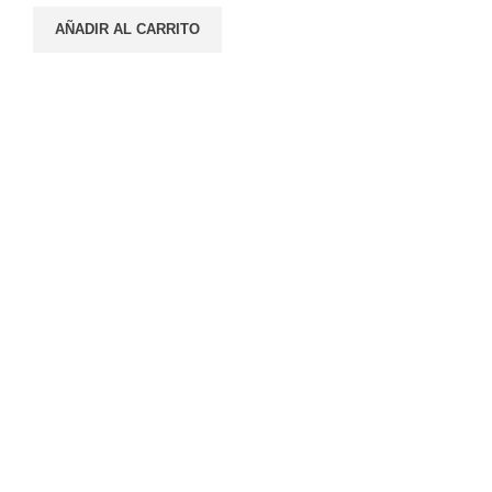
AÑADIR AL CARRITO
Envios a todo el País
En 48 horas
Atención al Cliente
11:00 - 20:00 hrs
Pagos Seguros
Via Tarjeta Visa