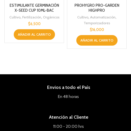
ESTIMULANTE GERMINACIÓN
PROHYGRO PRO-GARDEN
X-SEED CUP 10ML-BAC
HIGHPRO
Cultivo
,
Fertilización
,
Orgánicos
Cultivo
,
Automatización
,
Temporizadores
$
6,500
$
16,000
AÑADIR AL CARRITO
AÑADIR AL CARRITO
Envios a todo el País
En 48 horas
Atención al Cliente
11:00 - 20:00 hrs