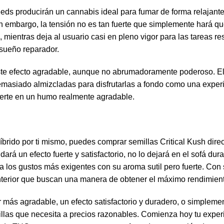
ds producirán un cannabis ideal para fumar de forma relajante.
 Sin embargo, la tensión no es tan fuerte que simplemente hará 
és, mientras deja al usuario casi en pleno vigor para las tareas
sueño reparador.
te efecto agradable, aunque no abrumadoramente poderoso. El h
asiado almizcladas para disfrutarlas a fondo como una experie
vierte en un humo realmente agradable.
 híbrido por ti mismo, puedes comprar semillas Critical Kush di
ará un efecto fuerte y satisfactorio, no lo dejará en el sofá dur
los gustos más exigentes con su aroma sutil pero fuerte. Con 
nterior que buscan una manera de obtener el máximo rendimiento
 más agradable, un efecto satisfactorio y duradero, o simpleme
llas que necesita a precios razonables. Comienza hoy tu exper