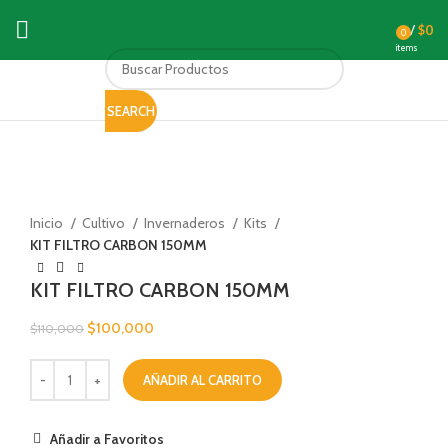
/
$
0
0
items
SEARCH
-9%
Click to enlarge
Inicio
Cultivo
Invernaderos
Kits
KIT FILTRO CARBON 150MM
KIT FILTRO CARBON 150MM
$
100,000
$
110,000
AÑADIR AL CARRITO
Añadir a Favoritos