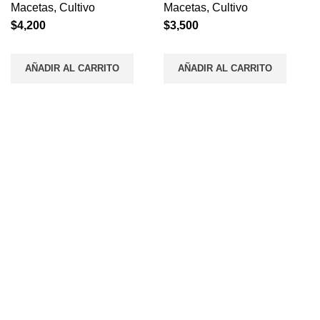
Macetas
,
Cultivo
Macetas
,
Cultivo
$
4,200
$
3,500
AÑADIR AL CARRITO
AÑADIR AL CARRITO
Envios a todo el País
En 48 horas