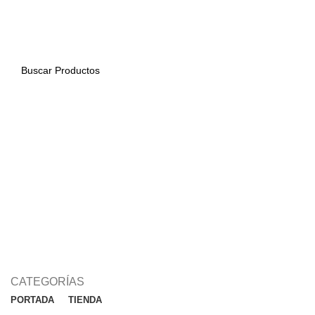
Envío de 24 a 72 hrs dentro de la provincia de Santiago
General Gambino #4591, Conchalí
SEARCH
CATEGORÍAS
PORTADA
TIENDA