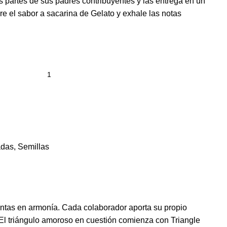
s partes de sus padres contribuyentes y las entrega en un
re el sabor a sacarina de Gelato y exhale las notas
adas
,
Semillas
untas en armonía. Cada colaborador aporta su propio
. El triángulo amoroso en cuestión comienza con Triangle