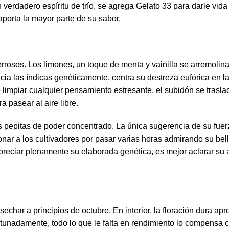
erdadero espíritu de trío, se agrega Gelato 33 para darle vid
porta la mayor parte de su sabor.
rosos. Los limones, un toque de menta y vainilla se arremolin
cia las índicas genéticamente, centra su destreza eufórica en la 
limpiar cualquier pensamiento estresante, el subidón se trasla
a pasear al aire libre.
pepitas de poder concentrado. La única sugerencia de su fuerz
donar a los cultivadores por pasar varias horas admirando su 
apreciar plenamente su elaborada genética, es mejor aclarar su
 cosechar a principios de octubre. En interior, la floración dura
rtunadamente, todo lo que le falta en rendimiento lo compensa 